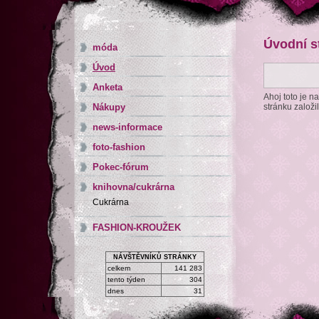
Úvodní s
móda
Úvod
Anketa
Ahoj toto je n
Nákupy
stránku založi
news-informace
foto-fashion
Pokec-fórum
knihovna/cukrárna
Cukrárna
FASHION-KROUŽEK
NÁVŠTĚVNÍKŮ STRÁNKY
celkem
141 283
tento týden
304
dnes
31